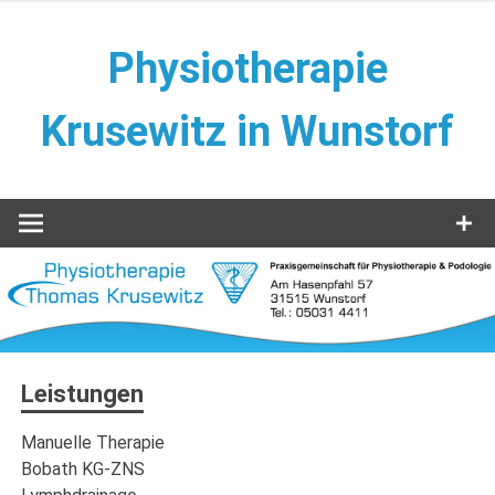
Zum
Inhalt
Physiotherapie
springen
Krusewitz in Wunstorf
Leistungen
Manuelle Therapie
Bobath KG-ZNS